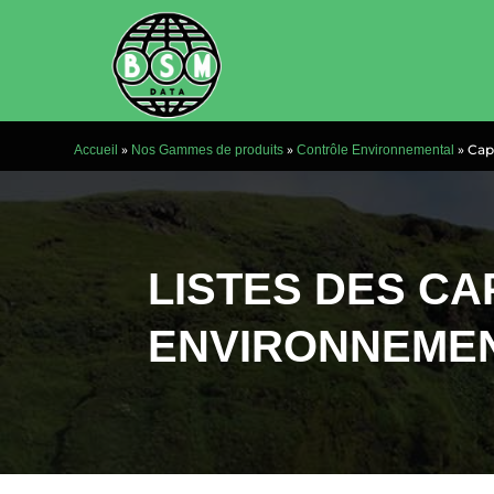
»
»
»
Cap
Accueil
Nos Gammes de produits
Contrôle Environnemental
LISTES DES C
ENVIRONNEME