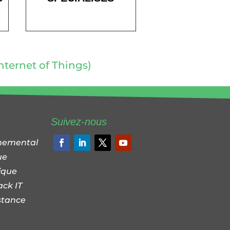
Internet of Things)
Suivez-nous
nnemental
ue
ique
ack IT
stance