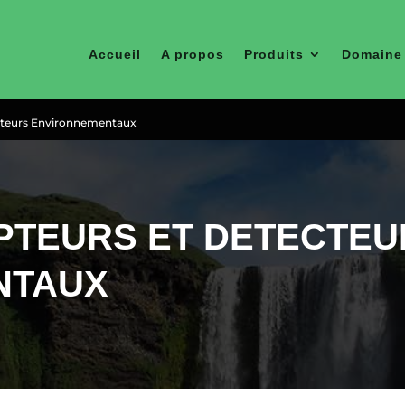
Accueil
A propos
Produits
Domaine 
teurs Environnementaux
APTEURS ET DETECTE
NTAUX