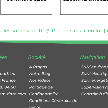
les sur réseau TCP/ IP et en sans fil en IoT (
ées
Société
Navigation
A Propos
Suivi enviro
Ponthieu
Notre Blog
Suivi électriq
s France
Nos Vidéos
Suivi énergét
 28 04 60
Politique de
Supervision r
sm-data.com
Confidentialité
Contrôle à di
Conditions Générales de
vente