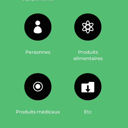


Personnes
Produits
alimentaires
\

Produits médicaux
Etc