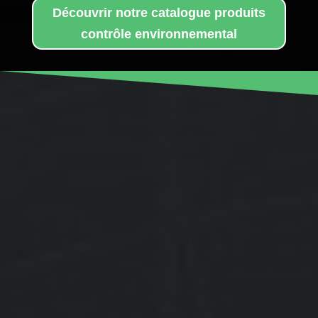
Découvrir notre catalogue produits
contrôle environnemental