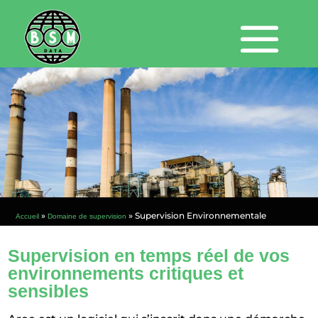
»
»
Supervision Environnementale
Accueil
Domaine de supervision
Supervision en temps réel de vos
environnements critiques et
sensibles