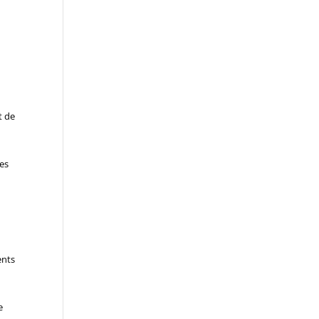
t de
tes
ents
e