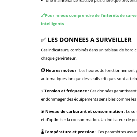
une maintenance réactive plus chère que prévent
🔗
Pour mieux comprendre de l’intérêts de surveill
intelligents
✅
LES DONNEES A SURVEILLER
Ces indicateurs, combinés dans un tableau de bord clai
chaque générateur.
⏱️ Heures moteur
: Les heures de fonctionnement p
automatiques lorsque des seuils critiques sont attein
⚡
Tension et fréquence
: Ces données garantissent l
endommager des équipements sensibles comme les se
⛽
Niveau de carburant et consommation
: Le su
et d’optimiser la consommation. Un indicateur clé po
🌡️ Température et pression :
Ces paramètres assur