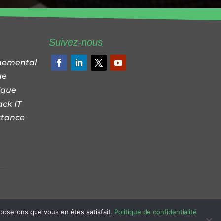
Suivez-nous
nnemental
ue
ique
ack IT
stance
rld Picture
pposerons que vous en êtes satisfait.
Politique de confidentialité