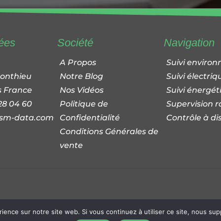
ées
Société
Navigation
A Propos
Suivi enviro
Ponthieu
Notre Blog
Suivi électriq
s France
Nos Vidéos
Suivi énergét
 28 04 60
Politique de
Supervision r
sm-data.com
Confidentialité
Contrôle à di
Conditions Générales de
vente
© 2026
Mention Légales
- Siteweb made by
Admiche Wo
rience sur notre site web. Si vous continuez à utiliser ce site, nous su