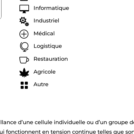

Informatique

Industriel
P
Médical

Logistique

Restauration

Agricole

Autre
illance d’une cellule individuelle ou d’un groupe d
qui fonctionnent en tension continue telles que so