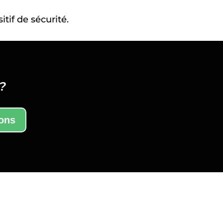
tif de sécurité.
?
ions