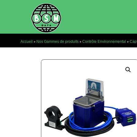
»
»
»
Accueil
Nos Gammes de produits
Contrôle Environnemental
Cap