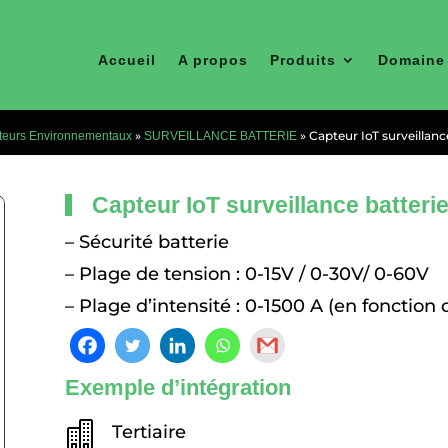
Accueil
A propos
Produits
Domaine 
»
»
Capteur IoT surveillanc
teurs Environnementaux
SURVEILLANCE BATTERIE
Capteur IoT surveillance batteri
– Sécurité batterie
– Plage de tension : 0-15V / 0-30V/ 0-60V
– Plage d’intensité : 0-1500 A (en fonction
Exemple d’intégration

Tertiaire